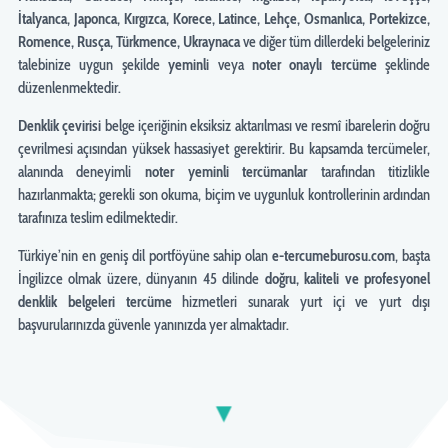
İtalyanca, Japonca, Kırgızca, Korece, Latince, Lehçe, Osmanlıca, Portekizce,
Romence, Rusça, Türkmence, Ukraynaca
ve diğer tüm dillerdeki belgeleriniz
talebinize uygun şekilde
yeminli
veya
noter onaylı tercüme
şeklinde
düzenlenmektedir.
Denklik çevirisi
belge içeriğinin eksiksiz aktarılması ve resmî ibarelerin doğru
çevrilmesi açısından yüksek hassasiyet gerektirir. Bu kapsamda tercümeler,
alanında deneyimli
noter yeminli tercümanlar
tarafından titizlikle
hazırlanmakta; gerekli son okuma, biçim ve uygunluk kontrollerinin ardından
tarafınıza teslim edilmektedir.
Türkiye’nin en geniş dil portföyüne sahip olan
e-tercumeburosu.com
, başta
İngilizce olmak üzere, dünyanın 45 dilinde
doğru, kaliteli ve profesyonel
denklik belgeleri tercüme
hizmetleri sunarak yurt içi ve yurt dışı
başvurularınızda güvenle yanınızda yer almaktadır.
▼