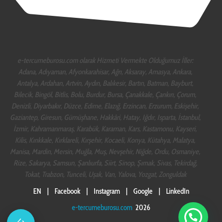
e-tercumeburosu.com olarak Hizmeti Vermekte Olduğumuz İller:
Adana, Adıyaman, Afyonkarahisar, Ağrı, Aksaray, Amasya, Ankara,
Antalya, Ardahan, Artvin, Aydın, Balıkesir, Bartın, Batman, Bayburt,
Bilecik, Bingöl, Bitlis, Bolu, Burdur, Bursa, Çanakkale, Çankırı, Çorum,
Denizli, Diyarbakır, Düzce, Edirne, Elazığ, Erzincan, Erzurum, Eskişehir,
Gaziantep, Giresun, Gümüşhane, Hakkâri, Hatay, Iğdır, Isparta, İstanbul,
İzmir, Kahramanmaraş, Karabük, Karaman, Kars, Kastamonu, Kayseri,
Kilis, Kırıkkale, Kırklareli, Kırşehir, Kocaeli, Konya, Kütahya, Malatya,
Manisa, Mardin, Mersin, Muğla, Muş, Nevşehir, Niğde, Ordu, Osmaniye,
Rize, Sakarya, Samsun, Şanlıurfa, Siirt, Sinop, Şırnak, Sivas, Tekirdağ,
Tokat, Trabzon, Tunceli, Uşak, Van, Yalova, Yozgat, Zonguldak
EN
|
Facebook
|
Instagram
|
Google
|
LinkedIn
e-tercumeburosu.com
2026