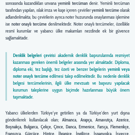
sonrasında kazandıkları unvana
yeminli tercüman
denir. Yeminli tercüman
tarafından yapılan, ıslak imza ve kaşe içeren çeviriler
yeminli tercüme
olarak
adlandırılmakta; bu çevirilerin ayrıca noter huzurunda onaylanması işlemine
ise
noter onaylı tercüme
denilmektedir. Noter onaylı tercümeler, özellikle
resmî kurumlar ve yabancı ülke makamları nezdinde ek bir güvence
sağlamaktadır.
Denklik belgeleri çevirisi
akademik denklik başvurularında resmiyet
kazanması gereken önemli belgeler arasında yer almaktadır. Diploma,
diploma eki, tez başlığı, tez özeti ve benzer belgelerin
yeminli veya
noter onaylı tercüme
edilmesi talep edilmektedir. Bu nedenle denklik
belgesi tercümelerinin, ilgili ülke mevzuatı ve başvuru yapılacak
kurumun taleplerine uygun biçimde hazırlanması büyük önem
taşımaktadır.
Yabancı ülkelerden Türkiye’ye getirilen ya da Türkiye’den yurt dışına
gönderilerek kullanılacak olan;
Almanca, Arapça, Arnavutça, Azerice,
Boşnakça, Bulgarca, Çekçe, Çince, Danca, Ermenice, Farsça, Flemenkçe,
Fransızca, Gürcüce, Hintçe, İbranice, İngilizce, İspanyolca, İsveççe,