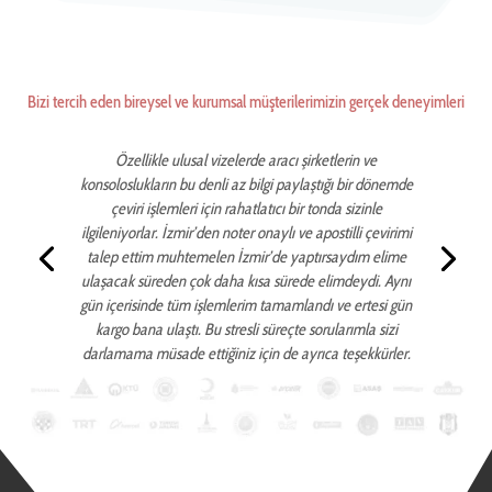
Bizi tercih eden bireysel ve kurumsal müşterilerimizin gerçek deneyimleri
Özellikle ulusal vizelerde aracı şirketlerin ve
konsoloslukların bu denli az bilgi paylaştığı bir dönemde
çeviri işlemleri için rahatlatıcı bir tonda sizinle
ilgileniyorlar. İzmir’den noter onaylı ve apostilli çevirimi
talep ettim muhtemelen İzmir’de yaptırsaydım elime
ulaşacak süreden çok daha kısa sürede elimdeydi. Aynı
gün içerisinde tüm işlemlerim tamamlandı ve ertesi gün
kargo bana ulaştı. Bu stresli süreçte sorularımla sizi
darlamama müsade ettiğiniz için de ayrıca teşekkürler.