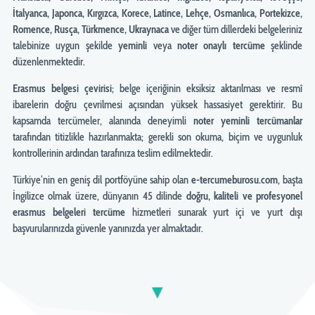
İtalyanca, Japonca, Kırgızca, Korece, Latince, Lehçe, Osmanlıca, Portekizce,
Romence, Rusça, Türkmence, Ukraynaca
ve diğer tüm dillerdeki belgeleriniz
talebinize uygun şekilde
yeminli
veya
noter onaylı tercüme
şeklinde
düzenlenmektedir.
Erasmus belgesi çevirisi
; belge içeriğinin eksiksiz aktarılması ve resmî
ibarelerin doğru çevrilmesi açısından yüksek hassasiyet gerektirir. Bu
kapsamda tercümeler, alanında deneyimli
noter yeminli tercümanlar
tarafından titizlikle hazırlanmakta; gerekli son okuma, biçim ve uygunluk
kontrollerinin ardından tarafınıza teslim edilmektedir.
Türkiye’nin en geniş dil portföyüne sahip olan
e-tercumeburosu.com
, başta
İngilizce olmak üzere, dünyanın 45 dilinde
doğru, kaliteli ve profesyonel
erasmus belgeleri tercüme
hizmetleri sunarak yurt içi ve yurt dışı
başvurularınızda güvenle yanınızda yer almaktadır.
▼