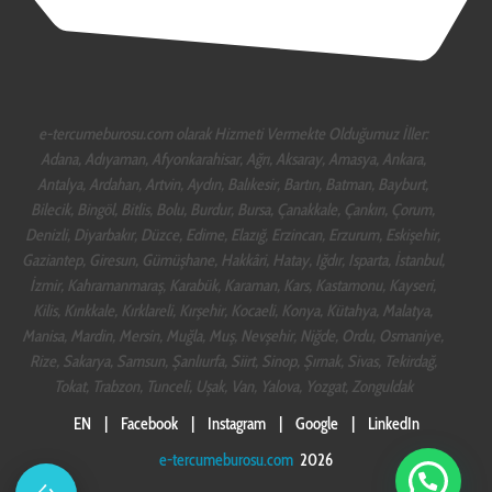
e-tercumeburosu.com olarak Hizmeti Vermekte Olduğumuz İller:
Adana, Adıyaman, Afyonkarahisar, Ağrı, Aksaray, Amasya, Ankara,
Antalya, Ardahan, Artvin, Aydın, Balıkesir, Bartın, Batman, Bayburt,
Bilecik, Bingöl, Bitlis, Bolu, Burdur, Bursa, Çanakkale, Çankırı, Çorum,
Denizli, Diyarbakır, Düzce, Edirne, Elazığ, Erzincan, Erzurum, Eskişehir,
Gaziantep, Giresun, Gümüşhane, Hakkâri, Hatay, Iğdır, Isparta, İstanbul,
İzmir, Kahramanmaraş, Karabük, Karaman, Kars, Kastamonu, Kayseri,
Kilis, Kırıkkale, Kırklareli, Kırşehir, Kocaeli, Konya, Kütahya, Malatya,
Manisa, Mardin, Mersin, Muğla, Muş, Nevşehir, Niğde, Ordu, Osmaniye,
Rize, Sakarya, Samsun, Şanlıurfa, Siirt, Sinop, Şırnak, Sivas, Tekirdağ,
Tokat, Trabzon, Tunceli, Uşak, Van, Yalova, Yozgat, Zonguldak
EN
|
Facebook
|
Instagram
|
Google
|
LinkedIn
e-tercumeburosu.com
2026