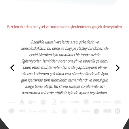
Bizi tercih eden bireysel ve kurumsal müşterilerimizin gerçek deneyimleri
Özellikle ulusal vizelerde aracı şirketlerin ve
konsoloslukların bu denli az bilgi paylaştığı bir dönemde
çeviri işlemleri için rahatlatıcı bir tonda sizinle
ilgileniyorlar. İzmir’den noter onaylı ve apostilli çevirimi
talep ettim muhtemelen İzmir’de yaptırsaydım elime
ulaşacak süreden çok daha kısa sürede elimdeydi. Aynı
gün içerisinde tüm işlemlerim tamamlandı ve ertesi gün
kargo bana ulaştı. Bu stresli süreçte sorularımla sizi
darlamama müsade ettiğiniz için de ayrıca teşekkürler.