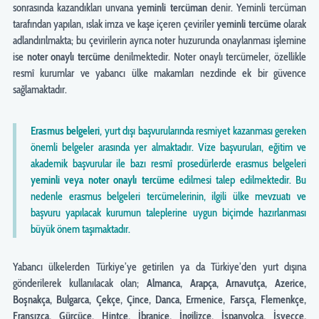
sonrasında kazandıkları unvana
yeminli tercüman
denir. Yeminli tercüman
tarafından yapılan, ıslak imza ve kaşe içeren çeviriler
yeminli tercüme
olarak
adlandırılmakta; bu çevirilerin ayrıca noter huzurunda onaylanması işlemine
ise
noter onaylı tercüme
denilmektedir. Noter onaylı tercümeler, özellikle
resmî kurumlar ve yabancı ülke makamları nezdinde ek bir güvence
sağlamaktadır.
Erasmus belgeleri
, yurt dışı başvurularında resmiyet kazanması gereken
önemli belgeler arasında yer almaktadır. Vize başvuruları, eğitim ve
akademik başvurular ile bazı resmî prosedürlerde erasmus belgeleri
yeminli veya noter onaylı tercüme
edilmesi talep edilmektedir. Bu
nedenle erasmus belgeleri tercümelerinin, ilgili ülke mevzuatı ve
başvuru yapılacak kurumun taleplerine uygun biçimde hazırlanması
büyük önem taşımaktadır.
Yabancı ülkelerden Türkiye’ye getirilen ya da Türkiye’den yurt dışına
gönderilerek kullanılacak olan;
Almanca, Arapça, Arnavutça, Azerice,
Boşnakça, Bulgarca, Çekçe, Çince, Danca, Ermenice, Farsça, Flemenkçe,
Fransızca, Gürcüce, Hintçe, İbranice, İngilizce, İspanyolca, İsveççe,