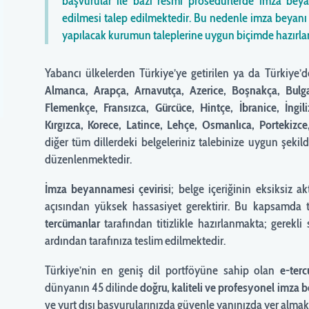
başvurular ile bazı resmî prosedürlerde imza be
edilmesi talep edilmektedir. Bu nedenle imza beyanı 
yapılacak kurumun taleplerine uygun biçimde hazırl
Yabancı ülkelerden Türkiye’ye getirilen ya da Türkiye’d
Almanca, Arapça, Arnavutça, Azerice, Boşnakça, Bulga
Flemenkçe, Fransızca, Gürcüce, Hintçe, İbranice, İngili
Kırgızca, Korece, Latince, Lehçe, Osmanlıca, Porteki
diğer tüm dillerdeki belgeleriniz talebinize uygun şekil
düzenlenmektedir.
İmza beyannamesi
çevirisi
; belge içeriğinin eksiksiz a
açısından yüksek hassasiyet gerektirir. Bu kapsamda 
tercümanlar
tarafından titizlikle hazırlanmakta; gerekl
ardından tarafınıza teslim edilmektedir.
Türkiye’nin en geniş dil portföyüne sahip olan
e-ter
dünyanın 45 dilinde
doğru, kaliteli ve profesyonel imz
ve yurt dışı başvurularınızda güvenle yanınızda yer almak