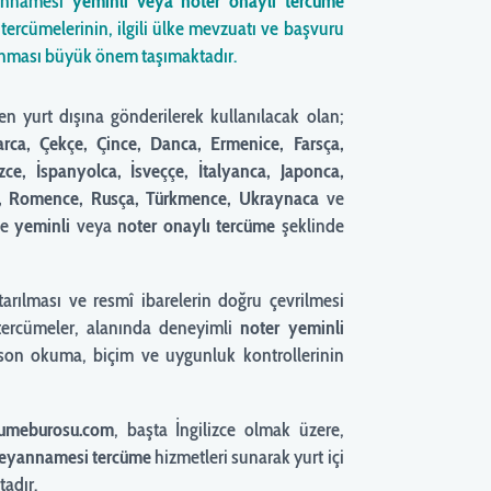
yannamesi
yeminli veya noter onaylı tercüme
tercümelerinin, ilgili ülke mevzuatı ve başvuru
anması büyük önem taşımaktadır.
en yurt dışına gönderilerek kullanılacak olan;
rca, Çekçe, Çince, Danca, Ermenice, Farsça,
zce, İspanyolca, İsveççe, İtalyanca, Japonca,
zce, Romence, Rusça, Türkmence, Ukraynaca
ve
de
yeminli
veya
noter onaylı tercüme
şeklinde
ktarılması ve resmî ibarelerin doğru çevrilmesi
tercümeler, alanında deneyimli
noter yeminli
i son okuma, biçim ve uygunluk kontrollerinin
cumeburosu.com
, başta İngilizce olmak üzere,
a beyannamesi tercüme
hizmetleri sunarak yurt içi
tadır.