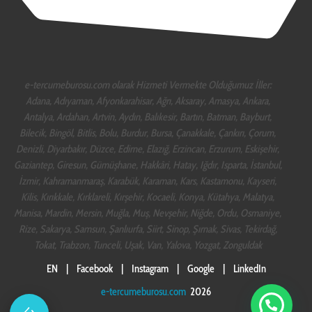
e-tercumeburosu.com olarak Hizmeti Vermekte Olduğumuz İller:
Adana, Adıyaman, Afyonkarahisar, Ağrı, Aksaray, Amasya, Ankara,
Antalya, Ardahan, Artvin, Aydın, Balıkesir, Bartın, Batman, Bayburt,
Bilecik, Bingöl, Bitlis, Bolu, Burdur, Bursa, Çanakkale, Çankırı, Çorum,
Denizli, Diyarbakır, Düzce, Edirne, Elazığ, Erzincan, Erzurum, Eskişehir,
Gaziantep, Giresun, Gümüşhane, Hakkâri, Hatay, Iğdır, Isparta, İstanbul,
İzmir, Kahramanmaraş, Karabük, Karaman, Kars, Kastamonu, Kayseri,
Kilis, Kırıkkale, Kırklareli, Kırşehir, Kocaeli, Konya, Kütahya, Malatya,
Manisa, Mardin, Mersin, Muğla, Muş, Nevşehir, Niğde, Ordu, Osmaniye,
Rize, Sakarya, Samsun, Şanlıurfa, Siirt, Sinop, Şırnak, Sivas, Tekirdağ,
Tokat, Trabzon, Tunceli, Uşak, Van, Yalova, Yozgat, Zonguldak
EN
|
Facebook
|
Instagram
|
Google
|
LinkedIn
e-tercumeburosu.com
2026