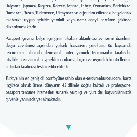
İtalyanca, Japonca, Kırgızca, Korece, Latince, Lehçe, Osmanlıca, Portekizce,
Romence, Rusça, Türkmence, Ukraynaca
ve diğer tüm dillerdeki belgeleriniz
talebinize uygun şekilde
yeminli
veya
noter onaylı tercüme
şeklinde
düzenlenmektedir.
Pasaport
çevirisi
belge içeriğinin eksiksiz aktarılması ve resmî ibarelerin
doğru çevrilmesi açısından yüksek hassasiyet gerektirir. Bu kapsamda
tercümeler, alanında deneyimli
noter yeminli tercümanlar
tarafından
titizlikle hazırlanmakta; gerekli son okuma, biçim ve uygunluk kontrollerinin
ardından tarafınıza teslim edilmektedir.
Türkiye’nin en geniş dil portföyüne sahip olan
e-tercumeburosu.com
, başta
İngilizce olmak üzere, dünyanın 45 dilinde
doğru, kaliteli ve profesyonel
pasaport tercüme
hizmetleri sunarak yurt içi ve yurt dışı başvurularınızda
güvenle yanınızda yer almaktadır.
▼