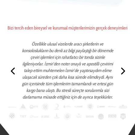
Bizi tercih eden bireysel ve kurumsal müşterilerimizin gerçek deneyimleri
Özellikle ulusal vizelerde aracı şirketlerin ve
konsoloslukların bu denli az bilgi paylaştığı bir dönemde
çeviri işlemleri için rahatlatıcı bir tonda sizinle
ilgileniyorlar. İzmir’den noter onaylı ve apostilli çevirimi
talep ettim muhtemelen İzmir’de yaptırsaydım elime
ulaşacak süreden çok daha kısa sürede elimdeydi. Aynı
gün içerisinde tüm işlemlerim tamamlandı ve ertesi gün
kargo bana ulaştı. Bu stresli süreçte sorularımla sizi
darlamama müsade ettiğiniz için de ayrıca teşekkürler.