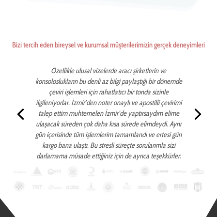
Bizi tercih eden bireysel ve kurumsal müşterilerimizin gerçek deneyimleri
Özellikle ulusal vizelerde aracı şirketlerin ve
konsoloslukların bu denli az bilgi paylaştığı bir dönemde
çeviri işlemleri için rahatlatıcı bir tonda sizinle
ilgileniyorlar. İzmir’den noter onaylı ve apostilli çevirimi
talep ettim muhtemelen İzmir’de yaptırsaydım elime
ulaşacak süreden çok daha kısa sürede elimdeydi. Aynı
gün içerisinde tüm işlemlerim tamamlandı ve ertesi gün
kargo bana ulaştı. Bu stresli süreçte sorularımla sizi
darlamama müsade ettiğiniz için de ayrıca teşekkürler.