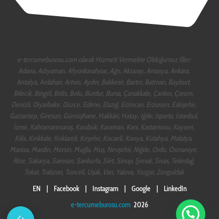
e-tercumeburosu.com olarak Hizmeti Vermekte Olduğumuz İller:
Adana, Adıyaman, Afyonkarahisar, Ağrı, Aksaray, Amasya, Ankara,
Antalya, Ardahan, Artvin, Aydın, Balıkesir, Bartın, Batman, Bayburt,
Bilecik, Bingöl, Bitlis, Bolu, Burdur, Bursa, Çanakkale, Çankırı, Çorum,
Denizli, Diyarbakır, Düzce, Edirne, Elazığ, Erzincan, Erzurum, Eskişehir,
Gaziantep, Giresun, Gümüşhane, Hakkâri, Hatay, Iğdır, Isparta, İstanbul,
İzmir, Kahramanmaraş, Karabük, Karaman, Kars, Kastamonu, Kayseri,
Kilis, Kırıkkale, Kırklareli, Kırşehir, Kocaeli, Konya, Kütahya, Malatya,
Manisa, Mardin, Mersin, Muğla, Muş, Nevşehir, Niğde, Ordu, Osmaniye,
Rize, Sakarya, Samsun, Şanlıurfa, Siirt, Sinop, Şırnak, Sivas, Tekirdağ,
Tokat, Trabzon, Tunceli, Uşak, Van, Yalova, Yozgat, Zonguldak
EN
|
Facebook
|
Instagram
|
Google
|
LinkedIn
e-tercumeburosu.com
2026