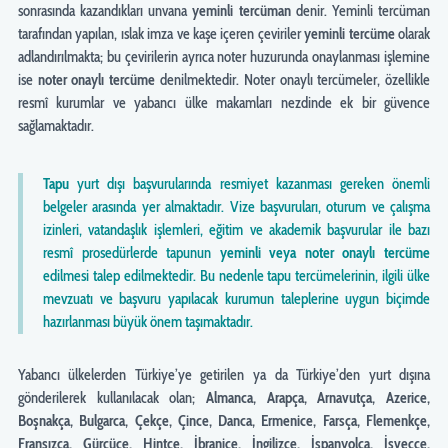
sonrasında kazandıkları unvana
yeminli tercüman
denir. Yeminli tercüman
tarafından yapılan, ıslak imza ve kaşe içeren çeviriler
yeminli tercüme
olarak
adlandırılmakta; bu çevirilerin ayrıca noter huzurunda onaylanması işlemine
ise
noter onaylı tercüme
denilmektedir. Noter onaylı tercümeler, özellikle
resmî kurumlar ve yabancı ülke makamları nezdinde ek bir güvence
sağlamaktadır.
Tapu
yurt dışı başvurularında resmiyet kazanması gereken önemli
belgeler arasında yer almaktadır. Vize başvuruları, oturum ve çalışma
izinleri, vatandaşlık işlemleri, eğitim ve akademik başvurular ile bazı
resmî prosedürlerde tapunun
yeminli veya noter onaylı tercüme
edilmesi talep edilmektedir. Bu nedenle tapu tercümelerinin, ilgili ülke
mevzuatı ve başvuru yapılacak kurumun taleplerine uygun biçimde
hazırlanması büyük önem taşımaktadır.
Yabancı ülkelerden Türkiye’ye getirilen ya da Türkiye’den yurt dışına
gönderilerek kullanılacak olan;
Almanca, Arapça, Arnavutça, Azerice,
Boşnakça, Bulgarca, Çekçe, Çince, Danca, Ermenice, Farsça, Flemenkçe,
Fransızca, Gürcüce, Hintçe, İbranice, İngilizce, İspanyolca, İsveççe,