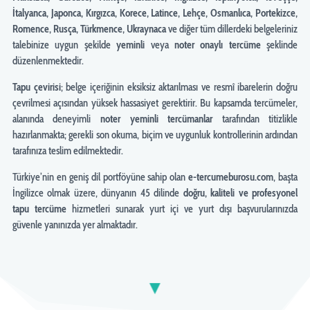
İtalyanca, Japonca, Kırgızca, Korece, Latince, Lehçe, Osmanlıca, Portekizce,
Romence, Rusça, Türkmence, Ukraynaca
ve diğer tüm dillerdeki belgeleriniz
talebinize uygun şekilde
yeminli
veya
noter onaylı tercüme
şeklinde
düzenlenmektedir.
Tapu
çevirisi
; belge içeriğinin eksiksiz aktarılması ve resmî ibarelerin doğru
çevrilmesi açısından yüksek hassasiyet gerektirir. Bu kapsamda tercümeler,
alanında deneyimli
noter yeminli tercümanlar
tarafından titizlikle
hazırlanmakta; gerekli son okuma, biçim ve uygunluk kontrollerinin ardından
tarafınıza teslim edilmektedir.
Türkiye’nin en geniş dil portföyüne sahip olan
e-tercumeburosu.com
, başta
İngilizce olmak üzere, dünyanın 45 dilinde
doğru, kaliteli ve profesyonel
tapu tercüme
hizmetleri sunarak yurt içi ve yurt dışı başvurularınızda
güvenle yanınızda yer almaktadır.
▼