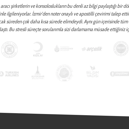
aracı şirketlerin ve konsoloslukların bu denli az bilgi paylaştığı bir d
zinle ilgileniyorlar. İzmir’den noter onaylı ve apostilli çevirimi talep 
cak süreden çok daha kısa sürede elimdeydi. Aynı gün içerisinde tüm
aştı. Bu stresli süreçte sorularımla sizi darlamama müsade ettiğiniz iç