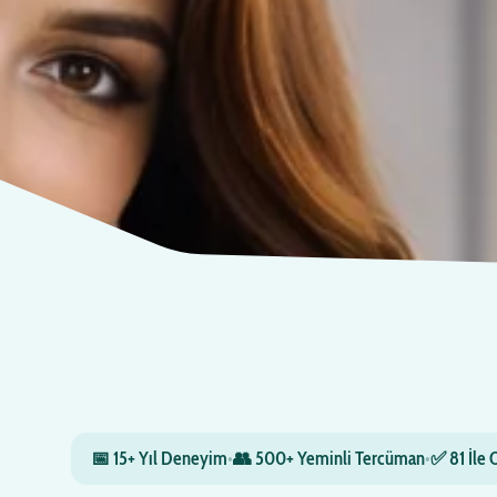
📅 15+ Yıl Deneyim
•
👥 500+ Yeminli Tercüman
•
✅ 81 İle 