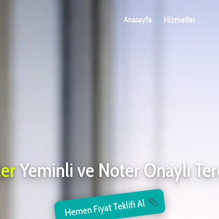
Anasayfa
Hizmetler
ler
Yeminli ve Noter Onaylı Te
Hemen Fiyat Teklifi Al