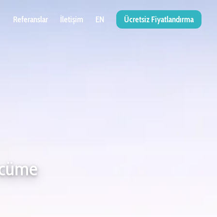
Referanslar
İletişim
EN
Ücretsiz Fiyatlandırma
rcüme