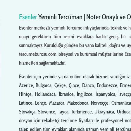
Esenler
Yeminli Tercüman | Noter Onaylı ve 
Esenler merkezli yeminli tercüme ihtiyaçlarında; teknik ve
onayı gerektiren tüm resmi evraklara kadar geniş bir 
sunmaktayız. Kurulduğu günden bu yana kaliteli, doğru ve uygu
tercumeburosu.com, bireysel ve kurumsal müşterilerine Esenl
hizmetleri sağlamaktadır.
Esenler için yerinde ya da online olarak hizmet verdiğimiz b
Azerice, Bulgarca, Çekçe, Çince, Danca, Endonezce, Ermeni
Hintçe, Hollandaca, İbranice, İngilizce, İspanyolca, İsveçç
Latince, Lehçe, Macarca, Makedonca, Norveççe, Osmanlıca
Slovakça, Slovence, Tayca, Türkmence, Ukraynaca, Urduca 
dosyan için rekabetçi tercüme fiyatları ile profesyonel no
talep edilen tüm evraklar, alanında uzman yeminli tercüman