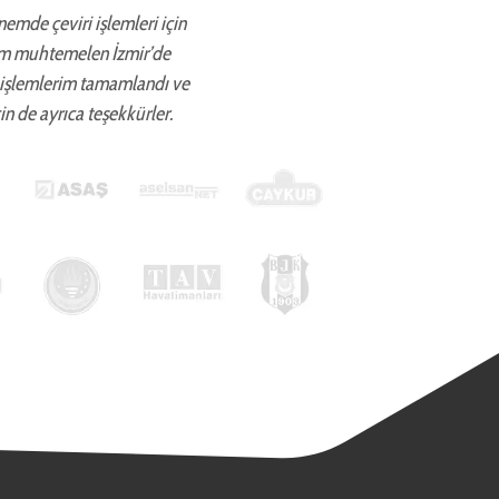
önemde çeviri işlemleri için
ettim muhtemelen İzmir’de
 işlemlerim tamamlandı ve
in de ayrıca teşekkürler.