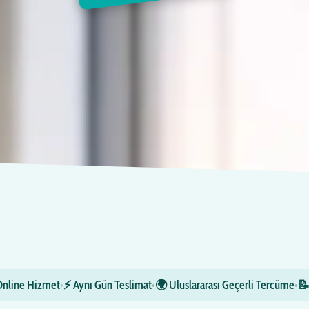
Online Hizmet
•
⚡ Aynı Gün Teslimat
•
🌍 Uluslararası Geçerli Tercüme
•
📝