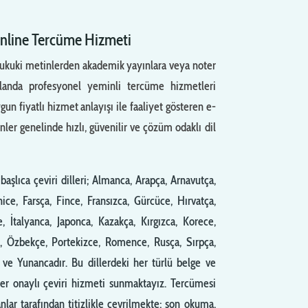
Online Tercüme Hizmeti
 hukuki metinlerden akademik yayınlara veya noter
alanda profesyonel yeminli tercüme hizmetleri
n fiyatlı hizmet anlayışı ile faaliyet gösteren e-
er genelinde hızlı, güvenilir ve çözüm odaklı dil
aşlıca çeviri dilleri; Almanca, Arapça, Arnavutça,
ce, Farsça, Fince, Fransızca, Gürcüce, Hırvatça,
e, İtalyanca, Japonca, Kazakça, Kırgızca, Korece,
, Özbekçe, Portekizce, Romence, Rusça, Sırpça,
ve Yunancadır. Bu dillerdeki her türlü belge ve
ter onaylı çeviri hizmeti sunmaktayız. Tercümesi
lar tarafından titizlikle çevrilmekte; son okuma,