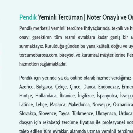
Pendik
Yeminli Tercüman | Noter Onaylı ve 
Pendik merkezli yeminli tercüme ihtiyaçlarında; teknik ve 
onayı gerektiren tüm resmi evraklara kadar geniş bir 
sunmaktayız. Kurulduğu günden bu yana kaliteli, doğru ve uygu
tercumeburosu.com, bireysel ve kurumsal müşterilerine Pend
hizmetleri sağlamaktadır.
Pendik için yerinde ya da online olarak hizmet verdiğimiz b
Azerice, Bulgarca, Çekçe, Çince, Danca, Endonezce, Ermeni
Hintçe, Hollandaca, İbranice, İngilizce, İspanyolca, İsveçç
Latince, Lehçe, Macarca, Makedonca, Norveççe, Osmanlıca
Slovakça, Slovence, Tayca, Türkmence, Ukraynaca, Urduca 
dosyan için rekabetçi tercüme fiyatları ile profesyonel no
talep edilen tüm evraklar, alanında uzman yeminli tercüman