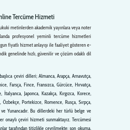
Online Tercüme Hizmeti
hukuki metinlerden akademik yayınlara veya noter
alanda profesyonel yeminli tercüme hizmetleri
n fiyatlı hizmet anlayışı ile faaliyet gösteren e-
ik genelinde hızlı, güvenilir ve çözüm odaklı dil
aşlıca çeviri dilleri; Almanca, Arapça, Arnavutça,
ce, Farsça, Fince, Fransızca, Gürcüce, Hırvatça,
e, İtalyanca, Japonca, Kazakça, Kırgızca, Korece,
, Özbekçe, Portekizce, Romence, Rusça, Sırpça,
ve Yunancadır. Bu dillerdeki her türlü belge ve
ter onaylı çeviri hizmeti sunmaktayız. Tercümesi
lar tarafından titizlikle çevrilmekte; son okuma,