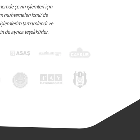
önemde çeviri işlemleri için
ettim muhtemelen İzmir’de
 işlemlerim tamamlandı ve
in de ayrıca teşekkürler.