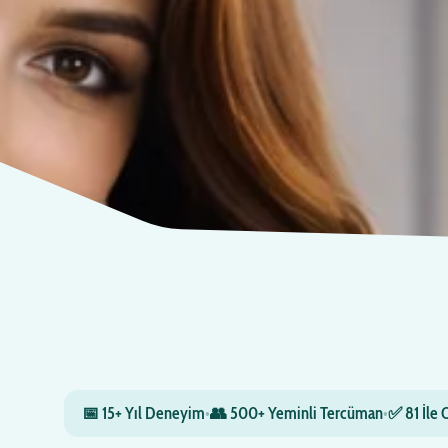
📅 15+ Yıl Deneyim
•
👥 500+ Yeminli Tercüman
•
✅ 81 İle 