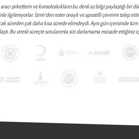
aracı şirketlerin ve konsoloslukların bu denli az bilgi paylaştığı bir d
zinle ilgileniyorlar. İzmir’den noter onaylı ve apostilli çevirimi talep 
cak süreden çok daha kısa sürede elimdeydi. Aynı gün içerisinde tüm
aştı. Bu stresli süreçte sorularımla sizi darlamama müsade ettiğiniz iç