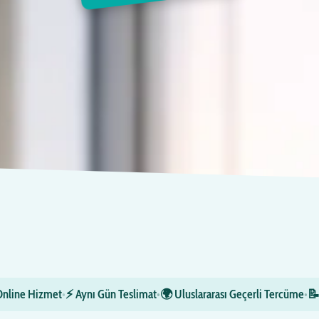
Online Hizmet
•
⚡ Aynı Gün Teslimat
•
🌍 Uluslararası Geçerli Tercüme
•
📝