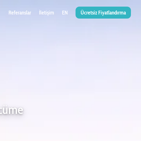
Referanslar
İletişim
EN
Ücretsiz Fiyatlandırma
rcüme