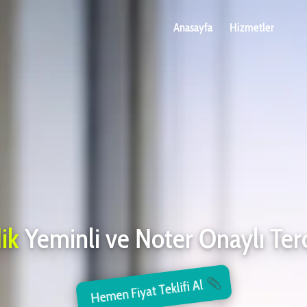
Anasayfa
Hizmetler
ik
Yeminli ve Noter Onaylı Te
Hemen Fiyat Teklifi Al