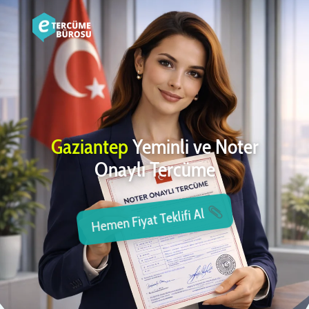
Gaziantep
Yeminli ve Noter
Onaylı Tercüme
Hemen Fiyat Teklifi Al