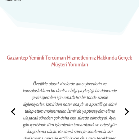
Gaziantep Yeminli Tercüman Hizmetlerimiz Hakkında Gerçek
Müşteri Yorumları
Özellikle ulusal vizelerde aracı şirketlerin ve
konsoloslukların bu denli az bilgi paylaştığı bir dönemde
çeviri işlemleri için rahatlatıcı bir tonda sizinle
ilgileniyorlar. İzmir’den noter onaylı ve apostilli çevirimi
talep ettim muhtemelen İzmir’de yaptırsaydım elime
ulaşacak süreden çok daha kısa sürede elimdeydi. Aynı
gün içerisinde tüm işlemlerim tamamlandı ve ertesi gün
kargo bana ulaştı. Bu stresli süreçte sorularımla sizi
darlamama müsade ettiğiniz için de ayrıca teşekkürler.