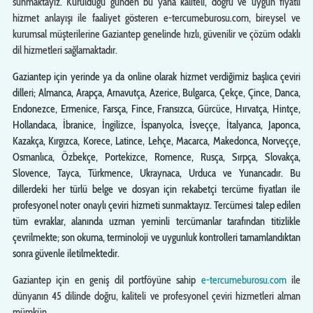
sunmaktayız. Kurulduğu günden bu yana kaliteli, doğru ve uygun fiyatlı
hizmet anlayışı ile faaliyet gösteren e-tercumeburosu.com, bireysel ve
kurumsal müşterilerine Gaziantep genelinde hızlı, güvenilir ve çözüm odaklı
dil hizmetleri sağlamaktadır.
Gaziantep için yerinde ya da online olarak hizmet verdiğimiz başlıca çeviri
dilleri; Almanca, Arapça, Arnavutça, Azerice, Bulgarca, Çekçe, Çince, Danca,
Endonezce, Ermenice, Farsça, Fince, Fransızca, Gürcüce, Hırvatça, Hintçe,
Hollandaca, İbranice, İngilizce, İspanyolca, İsveççe, İtalyanca, Japonca,
Kazakça, Kırgızca, Korece, Latince, Lehçe, Macarca, Makedonca, Norveççe,
Osmanlıca, Özbekçe, Portekizce, Romence, Rusça, Sırpça, Slovakça,
Slovence, Tayca, Türkmence, Ukraynaca, Urduca ve Yunancadır. Bu
dillerdeki her türlü belge ve dosyan için rekabetçi tercüme fiyatları ile
profesyonel noter onaylı çeviri hizmeti sunmaktayız. Tercümesi talep edilen
tüm evraklar, alanında uzman yeminli tercümanlar tarafından titizlikle
çevrilmekte; son okuma, terminoloji ve uygunluk kontrolleri tamamlandıktan
sonra güvenle iletilmektedir.
Gaziantep için en geniş dil portföyüne sahip
e-tercumeburosu.com
ile
dünyanın 45 dilinde doğru, kaliteli ve profesyonel çeviri hizmetleri alman
mümkün …