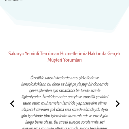
Sakarya Yeminli Tercüman Hizmetlerimiz Hakkında Gerçek
Müşteri Yorumları
Özellikle ulusal vizelerde aracı şirketlerin ve
konsoloslukların bu denli az bilgi paylaştığı bir dönemde
çeviri işlemleri için rahatlatıcı bir tonda sizinle
ilgileniyorlar. İzmir’den noter onaylı ve apostilli çevirimi
talep ettim muhtemelen İzmir’de yaptırsaydım elime
ulaşacak süreden çok daha kısa sürede elimdeydi. Aynı
gün içerisinde tüm işlemlerim tamamlandı ve ertesi gün
kargo bana ulaştı. Bu stresli süreçte sorularımla sizi
darlamama müsade ettiğiniz için de ayrıca teşekkürler.