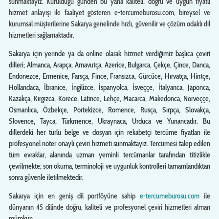
sunmaktayız. Kurulduğu günden bu yana kaliteli, doğru ve uygun fiyatlı
hizmet anlayışı ile faaliyet gösteren e-tercumeburosu.com, bireysel ve
kurumsal müşterilerine Sakarya genelinde hızlı, güvenilir ve çözüm odaklı dil
hizmetleri sağlamaktadır.
Sakarya için yerinde ya da online olarak hizmet verdiğimiz başlıca çeviri
dilleri; Almanca, Arapça, Arnavutça, Azerice, Bulgarca, Çekçe, Çince, Danca,
Endonezce, Ermenice, Farsça, Fince, Fransızca, Gürcüce, Hırvatça, Hintçe,
Hollandaca, İbranice, İngilizce, İspanyolca, İsveççe, İtalyanca, Japonca,
Kazakça, Kırgızca, Korece, Latince, Lehçe, Macarca, Makedonca, Norveççe,
Osmanlıca, Özbekçe, Portekizce, Romence, Rusça, Sırpça, Slovakça,
Slovence, Tayca, Türkmence, Ukraynaca, Urduca ve Yunancadır. Bu
dillerdeki her türlü belge ve dosyan için rekabetçi tercüme fiyatları ile
profesyonel noter onaylı çeviri hizmeti sunmaktayız. Tercümesi talep edilen
tüm evraklar, alanında uzman yeminli tercümanlar tarafından titizlikle
çevrilmekte; son okuma, terminoloji ve uygunluk kontrolleri tamamlandıktan
sonra güvenle iletilmektedir.
Sakarya için en geniş dil portföyüne sahip
e-tercumeburosu.com
ile
dünyanın 45 dilinde doğru, kaliteli ve profesyonel çeviri hizmetleri alman
mümkün …