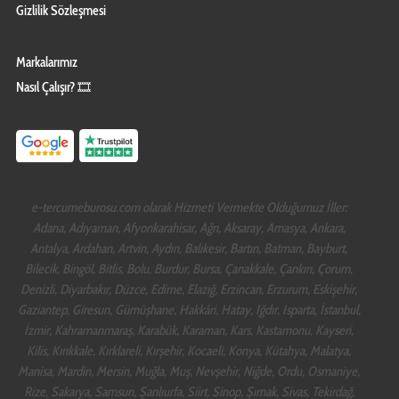
Gizlilik Sözleşmesi
Markalarımız
Nasıl Çalışır? 🎞️
e-tercumeburosu.com olarak Hizmeti Vermekte Olduğumuz İller:
Adana, Adıyaman, Afyonkarahisar, Ağrı, Aksaray, Amasya, Ankara,
Antalya, Ardahan, Artvin, Aydın, Balıkesir, Bartın, Batman, Bayburt,
Bilecik, Bingöl, Bitlis, Bolu, Burdur, Bursa, Çanakkale, Çankırı, Çorum,
Denizli, Diyarbakır, Düzce, Edirne, Elazığ, Erzincan, Erzurum, Eskişehir,
Gaziantep, Giresun, Gümüşhane, Hakkâri, Hatay, Iğdır, Isparta, İstanbul,
İzmir, Kahramanmaraş, Karabük, Karaman, Kars, Kastamonu, Kayseri,
Kilis, Kırıkkale, Kırklareli, Kırşehir, Kocaeli, Konya, Kütahya, Malatya,
Manisa, Mardin, Mersin, Muğla, Muş, Nevşehir, Niğde, Ordu, Osmaniye,
Rize, Sakarya, Samsun, Şanlıurfa, Siirt, Sinop, Şırnak, Sivas, Tekirdağ,