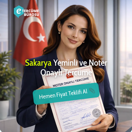
Sakarya
Yeminli ve Noter
Onaylı Tercüme
Hemen Fiyat Teklifi Al