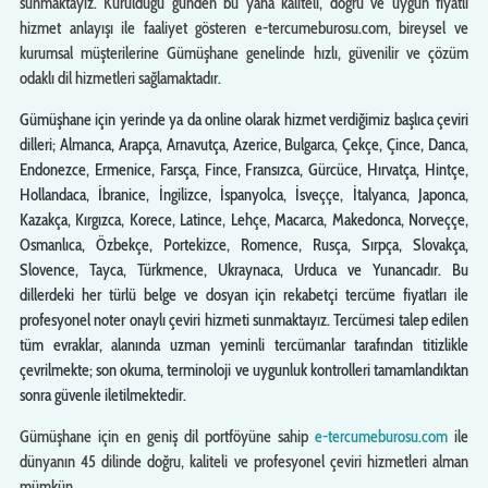
sunmaktayız. Kurulduğu günden bu yana kaliteli, doğru ve uygun fiyatlı
hizmet anlayışı ile faaliyet gösteren e-tercumeburosu.com, bireysel ve
kurumsal müşterilerine Gümüşhane genelinde hızlı, güvenilir ve çözüm
odaklı dil hizmetleri sağlamaktadır.
Gümüşhane için yerinde ya da online olarak hizmet verdiğimiz başlıca çeviri
dilleri; Almanca, Arapça, Arnavutça, Azerice, Bulgarca, Çekçe, Çince, Danca,
Endonezce, Ermenice, Farsça, Fince, Fransızca, Gürcüce, Hırvatça, Hintçe,
Hollandaca, İbranice, İngilizce, İspanyolca, İsveççe, İtalyanca, Japonca,
Kazakça, Kırgızca, Korece, Latince, Lehçe, Macarca, Makedonca, Norveççe,
Osmanlıca, Özbekçe, Portekizce, Romence, Rusça, Sırpça, Slovakça,
Slovence, Tayca, Türkmence, Ukraynaca, Urduca ve Yunancadır. Bu
dillerdeki her türlü belge ve dosyan için rekabetçi tercüme fiyatları ile
profesyonel noter onaylı çeviri hizmeti sunmaktayız. Tercümesi talep edilen
tüm evraklar, alanında uzman yeminli tercümanlar tarafından titizlikle
çevrilmekte; son okuma, terminoloji ve uygunluk kontrolleri tamamlandıktan
sonra güvenle iletilmektedir.
Gümüşhane için en geniş dil portföyüne sahip
e-tercumeburosu.com
ile
dünyanın 45 dilinde doğru, kaliteli ve profesyonel çeviri hizmetleri alman
mümkün …