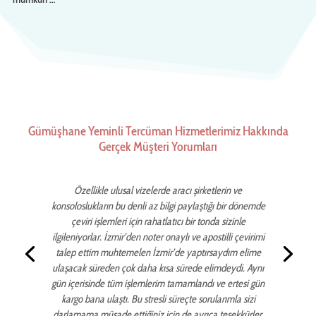
Gümüşhane Yeminli Tercüman Hizmetlerimiz Hakkında
Gerçek Müşteri Yorumları
Özellikle ulusal vizelerde aracı şirketlerin ve
konsoloslukların bu denli az bilgi paylaştığı bir dönemde
çeviri işlemleri için rahatlatıcı bir tonda sizinle
ilgileniyorlar. İzmir’den noter onaylı ve apostilli çevirimi
talep ettim muhtemelen İzmir’de yaptırsaydım elime
ulaşacak süreden çok daha kısa sürede elimdeydi. Aynı
gün içerisinde tüm işlemlerim tamamlandı ve ertesi gün
kargo bana ulaştı. Bu stresli süreçte sorularımla sizi
darlamama müsade ettiğiniz için de ayrıca teşekkürler.