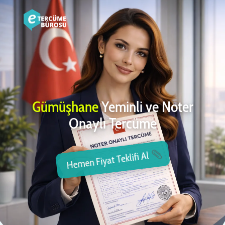
Gümüşhane
Yeminli ve Noter
Onaylı Tercüme
Hemen Fiyat Teklifi Al