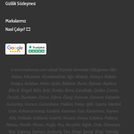
Gizlilik Sözleşmesi
Markalarımız
Nasıl Çalışır? 🎞️
e-tercumeburosu.com olarak Hizmeti Vermekte Olduğumuz İller:
Adana, Adıyaman, Afyonkarahisar, Ağrı, Aksaray, Amasya, Ankara,
Antalya, Ardahan, Artvin, Aydın, Balıkesir, Bartın, Batman, Bayburt,
Bilecik, Bingöl, Bitlis, Bolu, Burdur, Bursa, Çanakkale, Çankırı, Çorum,
Denizli, Diyarbakır, Düzce, Edirne, Elazığ, Erzincan, Erzurum, Eskişehir,
Gaziantep, Giresun, Gümüşhane, Hakkâri, Hatay, Iğdır, Isparta, İstanbul,
İzmir, Kahramanmaraş, Karabük, Karaman, Kars, Kastamonu, Kayseri,
Kilis, Kırıkkale, Kırklareli, Kırşehir, Kocaeli, Konya, Kütahya, Malatya,
Manisa, Mardin, Mersin, Muğla, Muş, Nevşehir, Niğde, Ordu, Osmaniye,
Rize, Sakarya, Samsun, Şanlıurfa, Siirt, Sinop, Şırnak, Sivas, Tekirdağ,