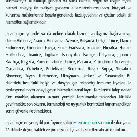
sunmaktayız. Kurulduğu günden bu yana kaliteli, doğru ve uygun fiyatlı
hizmet anlayışı ile faaliyet gösteren e-tercumeburosu.com, bireysel ve
kurumsal müşterilerine Isparta genelinde hızlı, güvenilir ve çözüm odaklı dil
hizmetleri sağlamaktadır.
Isparta için yerinde ya da online olarak hizmet verdiğimiz başlıca çeviri
dilleri; Almanca, Arapça, Arnavutça, Azerice, Bulgarca, Çekçe, Çince, Danca,
Endonezce, Ermenice, Farsça, Fince, Fransızca, Gürcüce, Hırvatça, Hintçe,
Hollandaca, İbranice, İngilizce, İspanyolca, İsveççe, İtalyanca, Japonca,
Kazakça, Kırgızca, Korece, Latince, Lehçe, Macarca, Makedonca, Norveççe,
Osmanlıca, Özbekçe, Portekizce, Romence, Rusça, Sırpça, Slovakça,
Slovence, Tayca, Türkmence, Ukraynaca, Urduca ve Yunancadır. Bu
dillerdeki her türlü belge ve dosyan için rekabetçi tercüme fiyatları ile
profesyonel noter onaylı çeviri hizmeti sunmaktayız. Tercümesi talep edilen
tüm evraklar, alanında uzman yeminli tercümanlar tarafından titizlikle
çevrilmekte; son okuma, terminoloji ve uygunluk kontrolleri tamamlandıktan
sonra güvenle iletilmektedir.
Isparta için en geniş dil portföyüne sahip
e-tercumeburosu.com
ile dünyanın
45 dilinde doğru, kaliteli ve profesyonel çeviri hizmetleri alman mümkün …