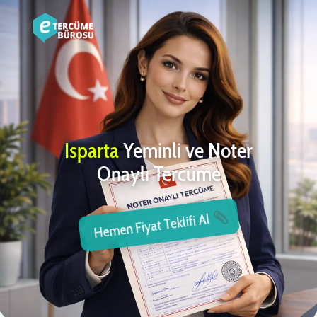
Isparta
Yeminli ve Noter
Onaylı Tercüme
Hemen Fiyat Teklifi Al