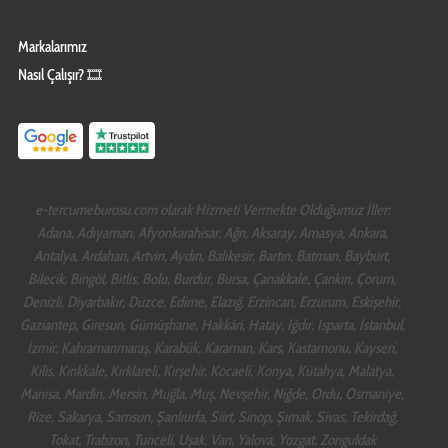
Markalarımız
Nasıl Çalışır? 🎞️
e-tercumeburosu.com olarak Hizmeti Vermekte Olduğumuz İller:
Adana, Adıyaman, Afyonkarahisar, Ağrı, Aksaray, Amasya, Ankara,
Antalya, Ardahan, Artvin, Aydın, Balıkesir, Bartın, Batman, Bayburt,
Bilecik, Bingöl, Bitlis, Bolu, Burdur, Bursa, Çanakkale, Çankırı, Çorum,
Denizli, Diyarbakır, Düzce, Edirne, Elazığ, Erzincan, Erzurum, Eskişehir,
Gaziantep, Giresun, Gümüşhane, Hakkâri, Hatay, Iğdır, Isparta, İstanbul,
İzmir, Kahramanmaraş, Karabük, Karaman, Kars, Kastamonu, Kayseri,
Kilis, Kırıkkale, Kırklareli, Kırşehir, Kocaeli, Konya, Kütahya, Malatya,
Manisa, Mardin, Mersin, Muğla, Muş, Nevşehir, Niğde, Ordu, Osmaniye,
Rize, Sakarya, Samsun, Şanlıurfa, Siirt, Sinop, Şırnak, Sivas, Tekirdağ,
Tokat, Trabzon, Tunceli, Uşak, Van, Yalova, Yozgat, Zonguldak