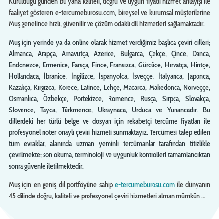
Kurulduğu günden bu yana kaliteli, doğru ve uygun fiyatlı hizmet anlayışı ile
faaliyet gösteren e-tercumeburosu.com, bireysel ve kurumsal müşterilerine
Muş genelinde hızlı, güvenilir ve çözüm odaklı dil hizmetleri sağlamaktadır.
Muş için yerinde ya da online olarak hizmet verdiğimiz başlıca çeviri dilleri;
Almanca, Arapça, Arnavutça, Azerice, Bulgarca, Çekçe, Çince, Danca,
Endonezce, Ermenice, Farsça, Fince, Fransızca, Gürcüce, Hırvatça, Hintçe,
Hollandaca, İbranice, İngilizce, İspanyolca, İsveççe, İtalyanca, Japonca,
Kazakça, Kırgızca, Korece, Latince, Lehçe, Macarca, Makedonca, Norveççe,
Osmanlıca, Özbekçe, Portekizce, Romence, Rusça, Sırpça, Slovakça,
Slovence, Tayca, Türkmence, Ukraynaca, Urduca ve Yunancadır. Bu
dillerdeki her türlü belge ve dosyan için rekabetçi tercüme fiyatları ile
profesyonel noter onaylı çeviri hizmeti sunmaktayız. Tercümesi talep edilen
tüm evraklar, alanında uzman yeminli tercümanlar tarafından titizlikle
çevrilmekte; son okuma, terminoloji ve uygunluk kontrolleri tamamlandıktan
sonra güvenle iletilmektedir.
Muş için en geniş dil portföyüne sahip
e-tercumeburosu.com
ile dünyanın
45 dilinde doğru, kaliteli ve profesyonel çeviri hizmetleri alman mümkün …