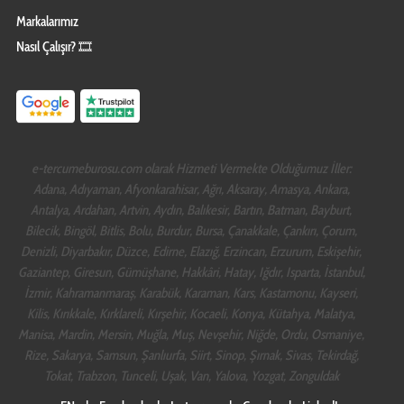
Markalarımız
Nasıl Çalışır? 🎞️
e-tercumeburosu.com olarak Hizmeti Vermekte Olduğumuz İller:
Adana, Adıyaman, Afyonkarahisar, Ağrı, Aksaray, Amasya, Ankara,
Antalya, Ardahan, Artvin, Aydın, Balıkesir, Bartın, Batman, Bayburt,
Bilecik, Bingöl, Bitlis, Bolu, Burdur, Bursa, Çanakkale, Çankırı, Çorum,
Denizli, Diyarbakır, Düzce, Edirne, Elazığ, Erzincan, Erzurum, Eskişehir,
Gaziantep, Giresun, Gümüşhane, Hakkâri, Hatay, Iğdır, Isparta, İstanbul,
İzmir, Kahramanmaraş, Karabük, Karaman, Kars, Kastamonu, Kayseri,
Kilis, Kırıkkale, Kırklareli, Kırşehir, Kocaeli, Konya, Kütahya, Malatya,
Manisa, Mardin, Mersin, Muğla, Muş, Nevşehir, Niğde, Ordu, Osmaniye,
Rize, Sakarya, Samsun, Şanlıurfa, Siirt, Sinop, Şırnak, Sivas, Tekirdağ,
Tokat, Trabzon, Tunceli, Uşak, Van, Yalova, Yozgat, Zonguldak