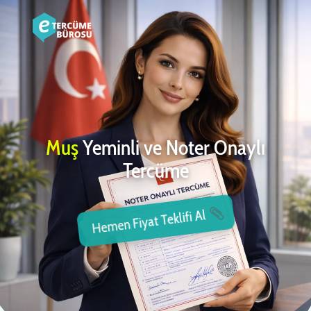
Muş
Yeminli ve Noter Onaylı
Tercüme
Hemen Fiyat Teklifi Al