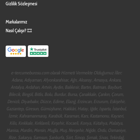
Gizlilik Sözleşmesi
Markalarımız
Nasıl Çalışır? 🎞️
e-tercumeburosu.com olarak Hizmeti Vermekte Olduğumuz İller:
Adana, Adıyaman, Afyonkarahisar, Ağrı, Aksaray, Amasya, Ankara,
Antalya, Ardahan, Artvin, Aydın, Balıkesir, Bartın, Batman, Bayburt,
Bilecik, Bingöl, Bitlis, Bolu, Burdur, Bursa, Çanakkale, Çankırı, Çorum,
Denizli, Diyarbakır, Düzce, Edirne, Elazığ, Erzincan, Erzurum, Eskişehir,
Gaziantep, Giresun, Gümüşhane, Hakkâri, Hatay, Iğdır, Isparta, İstanbul,
İzmir, Kahramanmaraş, Karabük, Karaman, Kars, Kastamonu, Kayseri,
Kilis, Kırıkkale, Kırklareli, Kırşehir, Kocaeli, Konya, Kütahya, Malatya,
Manisa, Mardin, Mersin, Muğla, Muş, Nevşehir, Niğde, Ordu, Osmaniye,
Rize, Sakarya, Samsun, Şanlıurfa, Siirt, Sinop, Şırnak, Sivas, Tekirdağ,