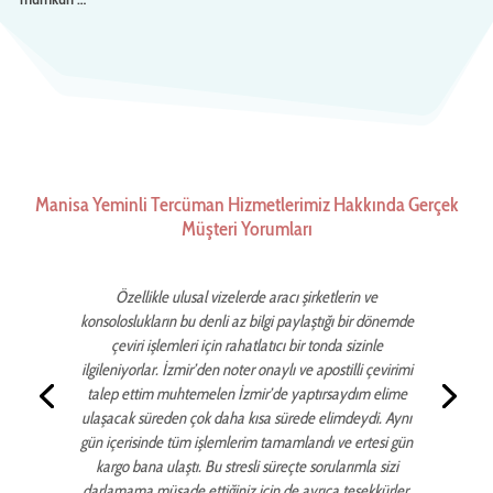
Manisa Yeminli Tercüman Hizmetlerimiz Hakkında Gerçek
Müşteri Yorumları
Özellikle ulusal vizelerde aracı şirketlerin ve
konsoloslukların bu denli az bilgi paylaştığı bir dönemde
çeviri işlemleri için rahatlatıcı bir tonda sizinle
ilgileniyorlar. İzmir’den noter onaylı ve apostilli çevirimi
talep ettim muhtemelen İzmir’de yaptırsaydım elime
ulaşacak süreden çok daha kısa sürede elimdeydi. Aynı
gün içerisinde tüm işlemlerim tamamlandı ve ertesi gün
kargo bana ulaştı. Bu stresli süreçte sorularımla sizi
darlamama müsade ettiğiniz için de ayrıca teşekkürler.