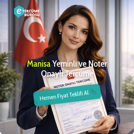
Manisa
Yeminli ve Noter
Onaylı Tercüme
Hemen Fiyat Teklifi Al