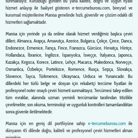
sunmaktayız. Kurulduğu günden bu yana kaliteli, doğru ve uygun fiyatlı
hizmet anlayışı ile faaliyet gösteren e-tercumeburosu.com, bireysel ve
kurumsal müşterilerine Manisa genelinde hızlı, güvenilir ve çözüm odaklı dil
hizmetleri sağlamaktadır.
Manisa için yerinde ya da online olarak hizmet verdiğimiz başlıca çeviri
dilleri; Almanca, Arapça, Arnavutça, Azerice, Bulgarca, Çekçe, Çince, Danca,
Endonezce, Ermenice, Farsça, Fince, Fransızca, Gürcüce, Hırvatça, Hintçe,
Hollandaca, İbranice, İngilizce, İspanyolca, İsveççe, İtalyanca, Japonca,
Kazakça, Kırgızca, Korece, Latince, Lehçe, Macarca, Makedonca, Norveççe,
Osmanlıca, Özbekçe, Portekizce, Romence, Rusça, Sırpça, Slovakça,
Slovence, Tayca, Türkmence, Ukraynaca, Urduca ve Yunancadır. Bu
dillerdeki her türlü belge ve dosyan için rekabetçi tercüme fiyatları ile
profesyonel noter onaylı çeviri hizmeti sunmaktayız. Tercümesi talep edilen
tüm evraklar, alanında uzman yeminli tercümanlar tarafından titizlikle
çevrilmekte; son okuma, terminoloji ve uygunluk kontrolleri tamamlandıktan
sonra güvenle iletilmektedir.
Manisa için en geniş dil portföyüne sahip
e-tercumeburosu.com
ile
dünyanın 45 dilinde doğru, kaliteli ve profesyonel çeviri hizmetleri alman
mümkün …