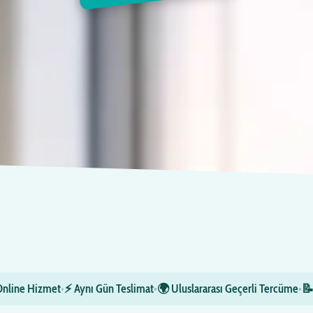
Online Hizmet
•
⚡ Aynı Gün Teslimat
•
🌍 Uluslararası Geçerli Tercüme
•
📝