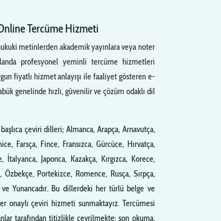
 Online Tercüme Hizmeti
 hukuki metinlerden akademik yayınlara veya noter
alanda profesyonel yeminli tercüme hizmetleri
n fiyatlı hizmet anlayışı ile faaliyet gösteren e-
ük genelinde hızlı, güvenilir ve çözüm odaklı dil
aşlıca çeviri dilleri; Almanca, Arapça, Arnavutça,
ce, Farsça, Fince, Fransızca, Gürcüce, Hırvatça,
e, İtalyanca, Japonca, Kazakça, Kırgızca, Korece,
, Özbekçe, Portekizce, Romence, Rusça, Sırpça,
ve Yunancadır. Bu dillerdeki her türlü belge ve
ter onaylı çeviri hizmeti sunmaktayız. Tercümesi
lar tarafından titizlikle çevrilmekte; son okuma,