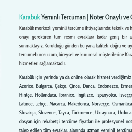
Karabük
Yeminli Tercüman | Noter Onaylı ve
Karabük merkezli yeminli tercüme ihtiyaçlarında; teknik ve
onayı gerektiren tüm resmi evraklara kadar geniş bir 
sunmaktayız. Kurulduğu günden bu yana kaliteli, doğru ve uygu
tercumeburosu.com, bireysel ve kurumsal müşterilerine Karab
hizmetleri sağlamaktadır.
Karabük için yerinde ya da online olarak hizmet verdiğimiz b
Azerice, Bulgarca, Çekçe, Çince, Danca, Endonezce, Ermeni
Hintçe, Hollandaca, İbranice, İngilizce, İspanyolca, İsveçç
Latince, Lehçe, Macarca, Makedonca, Norveççe, Osmanlıca
Slovakça, Slovence, Tayca, Türkmence, Ukraynaca, Urduca 
dosyan için rekabetçi tercüme fiyatları ile profesyonel no
talep edilen tüm evraklar, alanında uzman yeminli tercüman