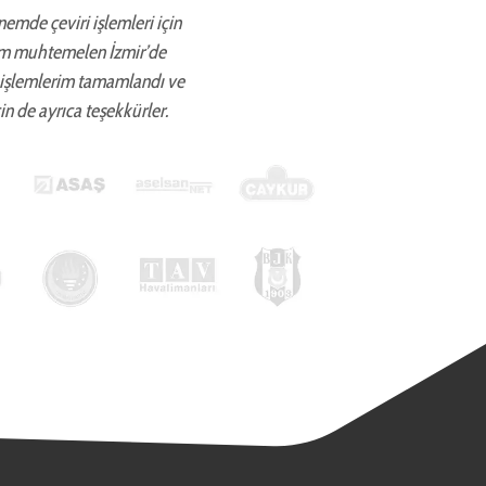
önemde çeviri işlemleri için
ettim muhtemelen İzmir’de
 işlemlerim tamamlandı ve
in de ayrıca teşekkürler.