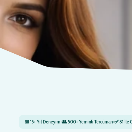
📅 15+ Yıl Deneyim
•
👥 500+ Yeminli Tercüman
•
✅ 81 İle 