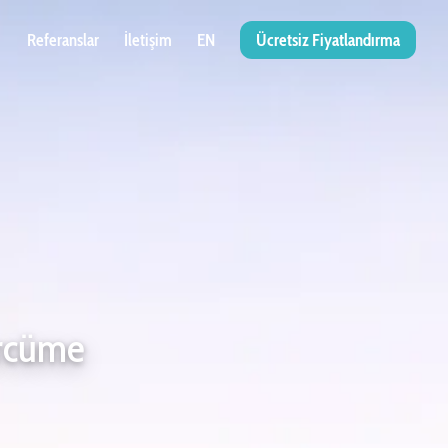
Referanslar
İletişim
EN
Ücretsiz Fiyatlandırma
ercüme