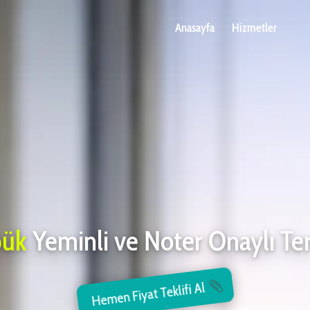
Anasayfa
Hizmetler
bük
Yeminli ve Noter Onaylı T
Hemen Fiyat Teklifi Al