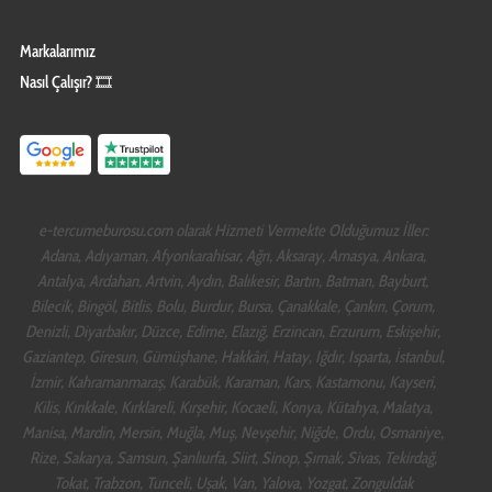
Markalarımız
Nasıl Çalışır? 🎞️
e-tercumeburosu.com olarak Hizmeti Vermekte Olduğumuz İller:
Adana, Adıyaman, Afyonkarahisar, Ağrı, Aksaray, Amasya, Ankara,
Antalya, Ardahan, Artvin, Aydın, Balıkesir, Bartın, Batman, Bayburt,
Bilecik, Bingöl, Bitlis, Bolu, Burdur, Bursa, Çanakkale, Çankırı, Çorum,
Denizli, Diyarbakır, Düzce, Edirne, Elazığ, Erzincan, Erzurum, Eskişehir,
Gaziantep, Giresun, Gümüşhane, Hakkâri, Hatay, Iğdır, Isparta, İstanbul,
İzmir, Kahramanmaraş, Karabük, Karaman, Kars, Kastamonu, Kayseri,
Kilis, Kırıkkale, Kırklareli, Kırşehir, Kocaeli, Konya, Kütahya, Malatya,
Manisa, Mardin, Mersin, Muğla, Muş, Nevşehir, Niğde, Ordu, Osmaniye,
Rize, Sakarya, Samsun, Şanlıurfa, Siirt, Sinop, Şırnak, Sivas, Tekirdağ,
Tokat, Trabzon, Tunceli, Uşak, Van, Yalova, Yozgat, Zonguldak