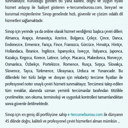
sunmaktayız. Kurulduğu günden bu yana kaliteli, doğru ve uygun fiyatlı
hizmet anlayışı ile faaliyet gösteren e-tercumeburosu.com, bireysel ve
kurumsal müşterilerine Sinop genelinde hızlı, güvenilir ve çözüm odaklı dil
hizmetleri sağlamaktadır.
Sinop için yerinde ya da online olarak hizmet verdiğimiz başlıca çeviri dilleri;
Almanca, Arapça, Arnavutça, Azerice, Bulgarca, Çekçe, Çince, Danca,
Endonezce, Ermenice, Farsça, Fince, Fransızca, Gürcüce, Hırvatça, Hintçe,
Hollandaca, İbranice, İngilizce, İspanyolca, İsveççe, İtalyanca, Japonca,
Kazakça, Kırgızca, Korece, Latince, Lehçe, Macarca, Makedonca, Norveççe,
Osmanlıca, Özbekçe, Portekizce, Romence, Rusça, Sırpça, Slovakça,
Slovence, Tayca, Türkmence, Ukraynaca, Urduca ve Yunancadır. Bu
dillerdeki her türlü belge ve dosyan için rekabetçi tercüme fiyatları ile
profesyonel noter onaylı çeviri hizmeti sunmaktayız. Tercümesi talep edilen
tüm evraklar, alanında uzman yeminli tercümanlar tarafından titizlikle
çevrilmekte; son okuma, terminoloji ve uygunluk kontrolleri tamamlandıktan
sonra güvenle iletilmektedir.
Sinop için en geniş dil portföyüne sahip
e-tercumeburosu.com
ile dünyanın
45 dilinde doğru, kaliteli ve profesyonel çeviri hizmetleri alman mümkün …