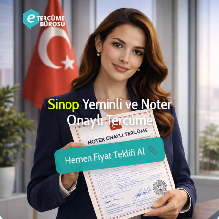
Sinop
Yeminli ve Noter
Onaylı Tercüme
Hemen Fiyat Teklifi Al