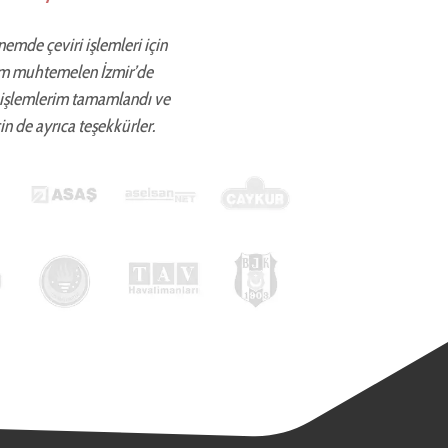
önemde çeviri işlemleri için
ettim muhtemelen İzmir’de
 işlemlerim tamamlandı ve
in de ayrıca teşekkürler.