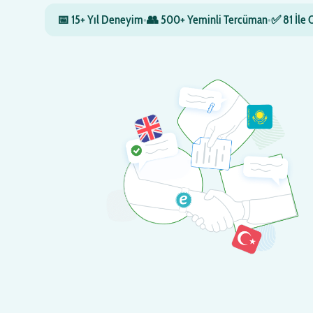
📅 15+ Yıl Deneyim
•
👥 500+ Yeminli Tercüman
•
✅ 81 İle 