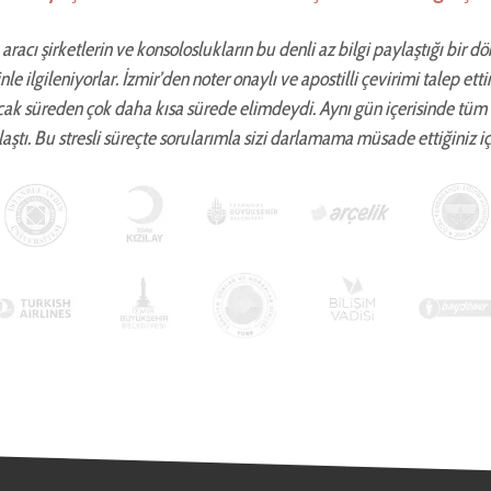
aracı şirketlerin ve konsoloslukların bu denli az bilgi paylaştığı bir d
zinle ilgileniyorlar. İzmir’den noter onaylı ve apostilli çevirimi talep 
cak süreden çok daha kısa sürede elimdeydi. Aynı gün içerisinde tüm
aştı. Bu stresli süreçte sorularımla sizi darlamama müsade ettiğiniz iç