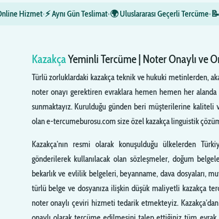
Online Hizmet
•
⚡ Aynı Gün Teslimat
•
🌍 Uluslararası Geçerli Tercüme
•
📝
Kazakça
Yeminli Tercüme | Noter Onaylı ve 
Türlü zorluklardaki kazakça teknik ve hukuki metinlerden, ak
noter onayı gerektiren evraklara hemen hemen her alanda 
sunmaktayız. Kurulduğu günden beri müşterilerine kaliteli v
olan e-tercumeburosu.com size özel kazakça linguistik çözüm
Kazakça’nın resmi olarak konuşulduğu ülkelerden Türki
gönderilerek kullanılacak olan sözleşmeler, doğum belgel
bekarlık ve evlilik belgeleri, beyanname, dava dosyaları, 
türlü belge ve dosyanıza ilişkin düşük maliyetli kazakça te
noter onaylı çeviri hizmeti tedarik etmekteyiz. Kazakça’da
onaylı olarak tercüme edilmesini talep ettiğiniz tüm evrak