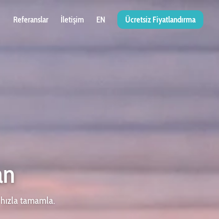
Referanslar
İletişim
EN
Ücretsiz Fiyatlandırma
an
i hızla tamamla.