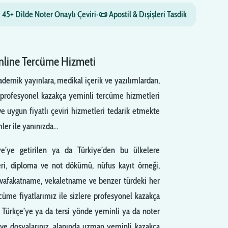
 45+ Dilde Noter Onaylı Çeviri
•
📜 Apostil & Dışişleri Tasdik
Online Tercüme Hizmeti
ademik yayınlara, medikal içerik ve yazılımlardan,
profesyonel kazakça yeminli tercüme hizmetleri
e uygun fiyatlı çeviri hizmetleri tedarik etmekte
ler ile yanınızda…
ye’ye getirilen ya da Türkiye’den bu ülkelere
eri, diploma ve not dökümü, nüfus kayıt örneği,
muvafakatname, vekaletname ve benzer türdeki her
rcüme fiyatlarımız ile sizlere profesyonel kazakça
n Türkçe’ye ya da tersi yönde yeminli ya da noter
 ve dosyalarınız, alanında uzman yeminli kazakça