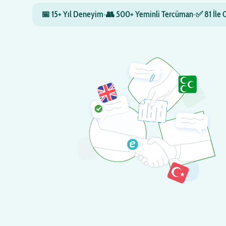
📅 15+ Yıl Deneyim
•
👥 500+ Yeminli Tercüman
•
✅ 81 İle 