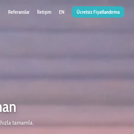
Referanslar
İletişim
EN
Ücretsiz Fiyatlandırma
man
i hızla tamamla.