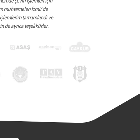
önemde çeviri işlemleri için
ettim muhtemelen İzmir’de
 işlemlerim tamamlandı ve
in de ayrıca teşekkürler.