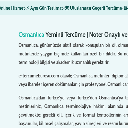
Online Hizmet
•
⚡ Aynı Gün Teslimat
•
🌍 Uluslararası Geçerli Tercüme
•
📝
Osmanlıca
Yeminli Tercüme | Noter Onaylı v
Osmanlıca, günümüzde aktif olarak konuşulan bir dil olmama
metinlerde yaygın biçimde kullanılan özel bir dildir. Bu n
terminoloji bilgisi ve akademik uzmanlık gerektirir.
e-tercumeburosu.com olarak; Osmanlıca metinler, diplomalar,
veya ibareler içeren dokümanlar için profesyonel Osmanlıca
Osmanlıca’dan Türkçe’ye veya Türkçe’den Osmanlıca’ya te
metinleriniz, Osmanlıca terminolojiye hâkim, alanında u
çevrilmekte; gerekli dil, içerik ve format kontrollerinin 
başvurular, bilimsel çalışmalar, yayın süreçleri ve resmî kur