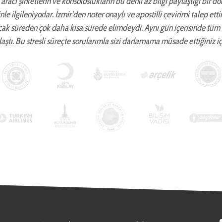
aracı şirketlerin ve konsoloslukların bu denli az bilgi paylaştığı bir d
zinle ilgileniyorlar. İzmir’den noter onaylı ve apostilli çevirimi talep 
cak süreden çok daha kısa sürede elimdeydi. Aynı gün içerisinde tüm
aştı. Bu stresli süreçte sorularımla sizi darlamama müsade ettiğiniz iç