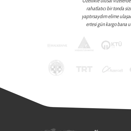
Özellikle ulusal vizelerde 
rahatlatıcı bir tonda si
yaptırsaydım elime ulaşa
ertesi gün kargo bana ul