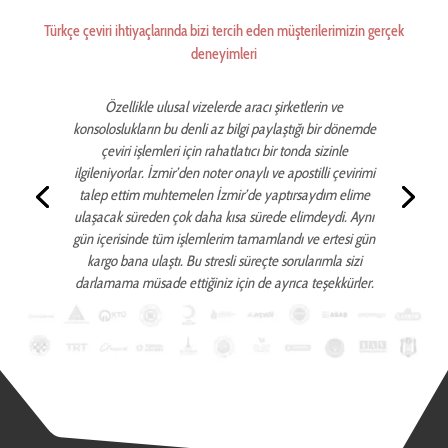
Türkçe çeviri ihtiyaçlarında bizi tercih eden müşterilerimizin gerçek
deneyimleri
Özellikle ulusal vizelerde aracı şirketlerin ve
konsoloslukların bu denli az bilgi paylaştığı bir dönemde
çeviri işlemleri için rahatlatıcı bir tonda sizinle
ilgileniyorlar. İzmir’den noter onaylı ve apostilli çevirimi
talep ettim muhtemelen İzmir’de yaptırsaydım elime
ulaşacak süreden çok daha kısa sürede elimdeydi. Aynı
gün içerisinde tüm işlemlerim tamamlandı ve ertesi gün
kargo bana ulaştı. Bu stresli süreçte sorularımla sizi
darlamama müsade ettiğiniz için de ayrıca teşekkürler.