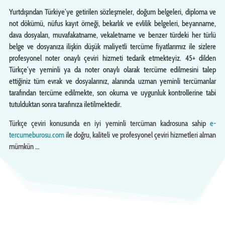
Yurtdışından Türkiye’ye getirilen sözleşmeler, doğum belgeleri, diploma ve
not dökümü, nüfus kayıt örneği, bekarlık ve evlilik belgeleri, beyanname,
dava dosyaları, muvafakatname, vekaletname ve benzer türdeki her türlü
belge ve dosyanıza ilişkin düşük maliyetli tercüme fiyatlarımız ile sizlere
profesyonel noter onaylı çeviri hizmeti tedarik etmekteyiz. 45+ dilden
Türkçe’ye yeminli ya da noter onaylı olarak tercüme edilmesini talep
ettiğiniz tüm evrak ve dosyalarınız, alanında uzman yeminli tercümanlar
tarafından tercüme edilmekte, son okuma ve uygunluk kontrollerine tabi
tutulduktan sonra tarafınıza iletilmektedir.
Türkçe çeviri konusunda en iyi yeminli tercüman kadrosuna sahip
e-
tercumeburosu.com
ile doğru, kaliteli ve profesyonel çeviri hizmetleri alman
mümkün …