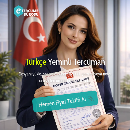
Türkçe
Yeminli Tercüman
Dosyanı yükle, saniyeler içinde fiyat al, yeminli veya noter
onaylı tercümeni hızla tamamla.
Hemen Fiyat Teklifi Al