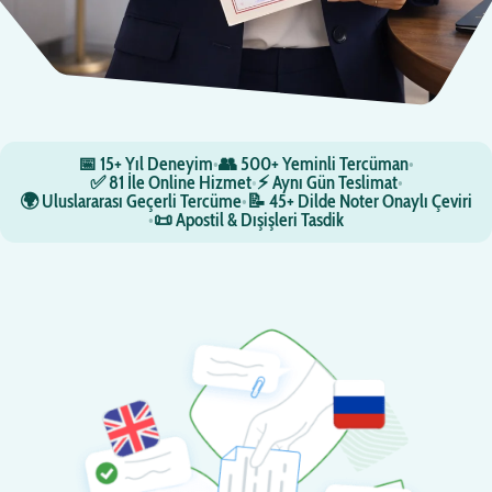
📅 15+ Yıl Deneyim
•
👥 500+ Yeminli Tercüman
•
✅ 81 İle Online Hizmet
•
⚡ Aynı Gün Teslimat
•
🌍 Uluslararası Geçerli Tercüme
•
📝 45+ Dilde Noter Onaylı Çeviri
•
📜 Apostil & Dışişleri Tasdik